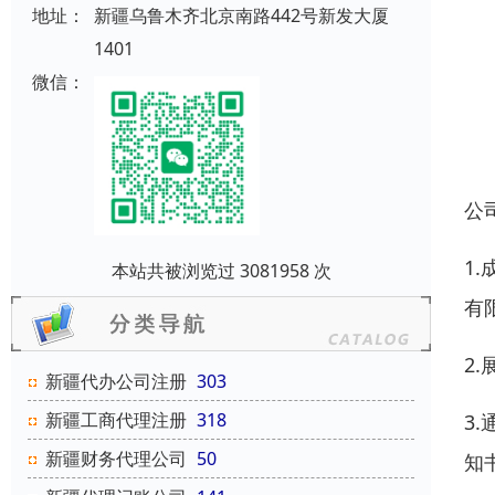
地址：
新疆乌鲁木齐北京南路442号新发大厦
1401
微信：
公
1
本站共被浏览过 3081958 次
有
2
新疆代办公司注册
303
新疆工商代理注册
318
3
新疆财务代理公司
50
知