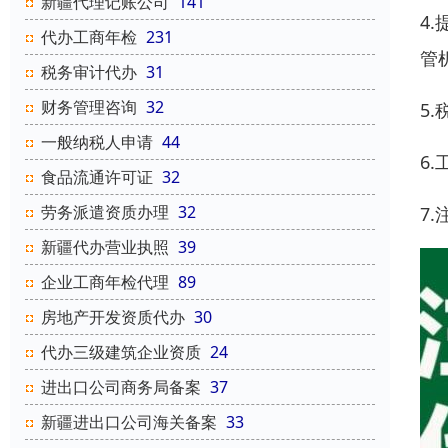
新疆代理记账公司
141
4
代办工商年检
231
管
税务审计代办
31
财务管理咨询
32
5
一般纳税人申请
44
6
食品流通许可证
32
劳务派遣资质办理
32
7
新疆代办营业执照
39
企业工商年检代理
89
房地产开发资质代办
30
代办三级建筑企业资质
24
进出口公司商务局备案
37
新疆进出口公司海关备案
33