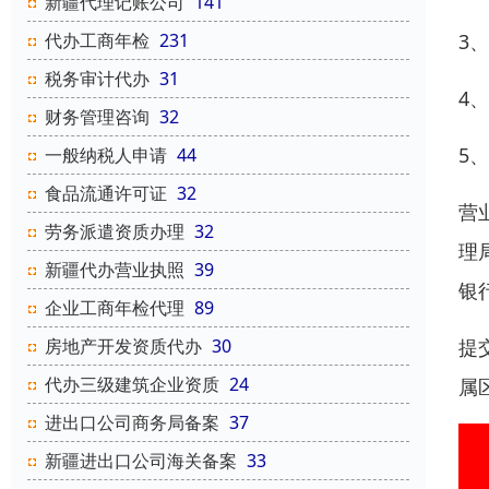
新疆代理记账公司
141
3
代办工商年检
231
税务审计代办
31
4
财务管理咨询
32
5
一般纳税人申请
44
食品流通许可证
32
营
劳务派遣资质办理
32
理
新疆代办营业执照
39
银
企业工商年检代理
89
提
房地产开发资质代办
30
代办三级建筑企业资质
24
属
进出口公司商务局备案
37
新疆进出口公司海关备案
33