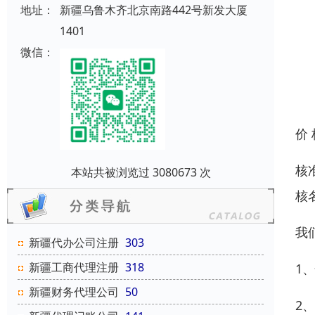
地址：
新疆乌鲁木齐北京南路442号新发大厦
1401
微信：
价
核
本站共被浏览过 3080673 次
核
我
新疆代办公司注册
303
新疆工商代理注册
318
1
新疆财务代理公司
50
2