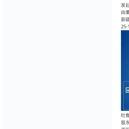
发
由
新
25-
吐
股