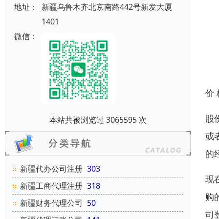
地址：
新疆乌鲁木齐北京南路442号新发大厦
1401
微信：
价
股
本站共被浏览过 3065595 次
或
的
新疆代办公司注册
303
现
新疆工商代理注册
318
购
新疆财务代理公司
50
司