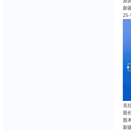
原
新
25-
克
股
股
新