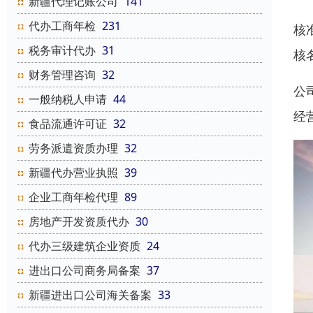
新疆代理记账公司
141
代办工商年检
231
核
税务审计代办
31
核
财务管理咨询
32
公
一般纳税人申请
44
经
食品流通许可证
32
劳务派遣资质办理
32
新疆代办营业执照
39
企业工商年检代理
89
房地产开发资质代办
30
代办三级建筑企业资质
24
进出口公司商务局备案
37
新疆进出口公司海关备案
33