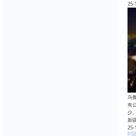
25-
乌
有
少
新
25-