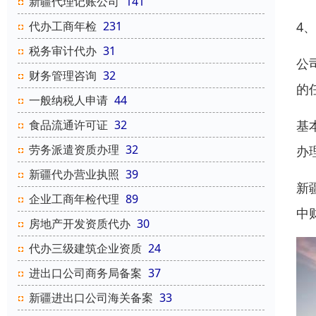
新疆代理记账公司
141
4
代办工商年检
231
税务审计代办
31
公
财务管理咨询
32
的
一般纳税人申请
44
基
食品流通许可证
32
劳务派遣资质办理
32
办
新疆代办营业执照
39
新
企业工商年检代理
89
中
房地产开发资质代办
30
代办三级建筑企业资质
24
进出口公司商务局备案
37
新疆进出口公司海关备案
33