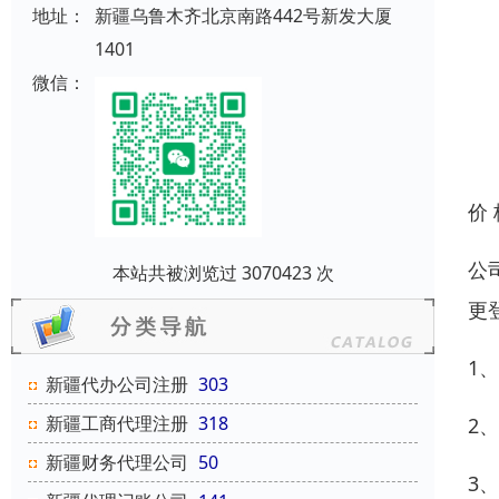
地址：
新疆乌鲁木齐北京南路442号新发大厦
1401
微信：
价
公
本站共被浏览过 3070423 次
更
1
新疆代办公司注册
303
新疆工商代理注册
318
2
新疆财务代理公司
50
3