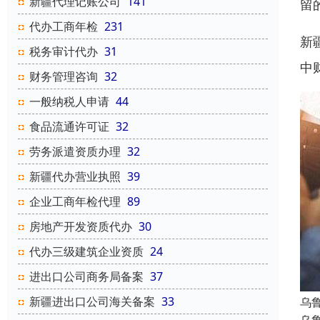
新疆代理记账公司
141
留
代办工商年检
231
新
税务审计代办
31
中
财务管理咨询
32
一般纳税人申请
44
食品流通许可证
32
劳务派遣资质办理
32
新疆代办营业执照
39
企业工商年检代理
89
房地产开发资质代办
30
代办三级建筑企业资质
24
进出口公司商务局备案
37
新疆进出口公司海关备案
33
乌