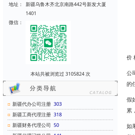
地址：
新疆乌鲁木齐北京南路442号新发大厦
1401
微信：
价
公
本站共被浏览过 3105824 次
的
假
新疆代办公司注册
303
累
新疆工商代理注册
318
新疆财务代理公司
50
如