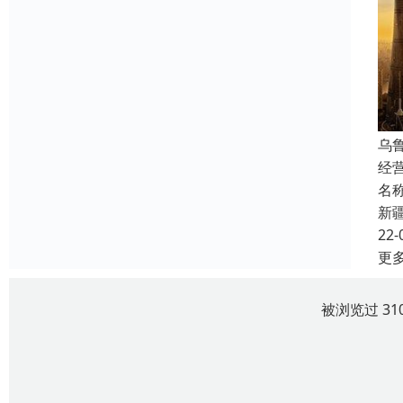
乌
经
名
新
22-
更
被浏览过 31